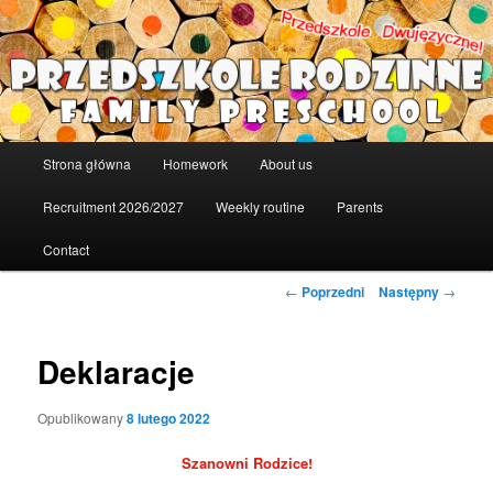
Przeskocz
Strona domowa
do
tekstu
Niepubliczne Przedszkole Rodzinne
Główne
Strona główna
Homework
About us
menu
Recruitment 2026/2027
Weekly routine
Parents
Contact
Nawigacja
←
Poprzedni
Następny
→
wpisu
Deklaracje
Opublikowany
8 lutego 2022
Szanowni Rodzice!